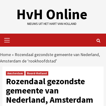
Skip
HvH Online
to
content
NIEUWS UIT HET HART VAN HOLLAND
Primary
Menu
Home
»
Rozendaal gezondste gemeente van Nederland,
Amsterdam de ‘rookhoofdstad’
Amsterdam
Noord-Holland
Rozendaal gezondste
gemeente van
Nederland, Amsterdam