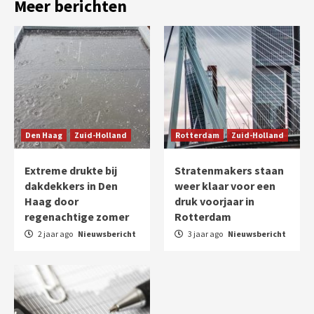
Meer berichten
Den Haag
Zuid-Holland
Rotterdam
Zuid-Holland
Extreme drukte bij
Stratenmakers staan
dakdekkers in Den
weer klaar voor een
Haag door
druk voorjaar in
regenachtige zomer
Rotterdam
2 jaar ago
Nieuwsbericht
3 jaar ago
Nieuwsbericht