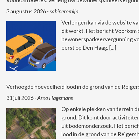
Voorkom boetes: verleng uw bewonersparkeervergunn
3 augustus 2026
-
sabineromijn
Verlengen kan via de website v
dit werkt. Het bericht Voorkom 
bewonersparkeervergunning vo
eerst op Den Haag.
[...]
Verhoogde hoeveelheid lood in de grond van de Reiger
31 juli 2026
-
Arno Hagemans
Op enkele plekken van terrein de
grond. Dit komt door activiteiten 
uit bodemonderzoek. Het beric
lood in de grond van de Reiger