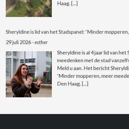
Haag.
[...]
Sheryldine is lid van het Stadspanel: ‘Minder moppere
29 juli 2026
-
esther
Sheryldine is al 4 jaar lid van het
meedenken met de stad vanzel
Meld u aan. Het bericht Sheryldin
‘Minder mopperen, meer meeden
Den Haag.
[...]