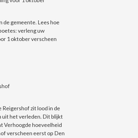
ing voor 1 oktober
an de gemeente. Lees hoe
boetes: verleng uw
or 1 oktober verscheen
shof
 Reigershof zit lood in de
uit het verleden. Dit blijkt
ht Verhoogde hoeveelheid
shof verscheen eerst op Den