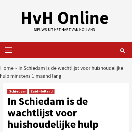
Skip
HvH Online
to
content
NIEUWS UIT HET HART VAN HOLLAND
Primary
Menu
Home
»
In Schiedam is de wachtlijst voor huishoudelijke
hulp minstens 1 maand lang
Schiedam
Zuid-Holland
In Schiedam is de
wachtlijst voor
huishoudelijke hulp