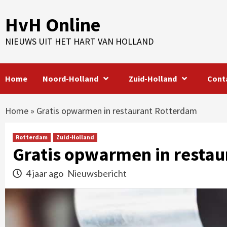
Skip
HvH Online
to
content
NIEUWS UIT HET HART VAN HOLLAND
Home
Noord-Holland
Zuid-Holland
Cont
Home
»
Gratis opwarmen in restaurant Rotterdam
Rotterdam
Zuid-Holland
Gratis opwarmen in resta
4 jaar ago
Nieuwsbericht