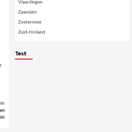
Vlaardingen
Zaandam
Zoetermeer
Zuid-Holland
Test
e
de
pan
it!