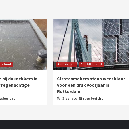
Holland
Rotterdam
Zuid-Holland
 bij dakdekkers in
Stratenmakers staan weer klaar
 regenachtige
voor een druk voorjaar in
Rotterdam
wsbericht
3 jaar ago
Nieuwsbericht