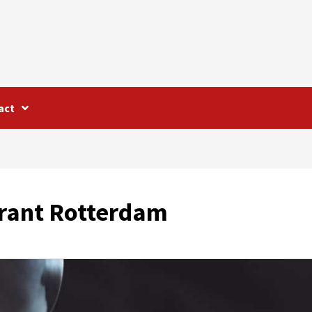
act
urant Rotterdam