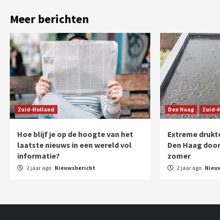
Meer berichten
Zuid-Holland
Den Haag
Zuid-
Hoe blijf je op de hoogte van het
Extreme drukte
laatste nieuws in een wereld vol
Den Haag door
informatie?
zomer
2 jaar ago
Nieuwsbericht
2 jaar ago
Nieu