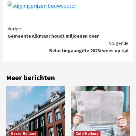
Continue
Vorige
Gemeente Alkmaar houdt miljoenen over
Reading
Volgende
Belastingaangifte 2023: wees op tijd
Meer berichten
Noord-Holland
Zuid-Holland