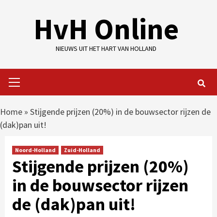
Skip
HvH Online
to
content
NIEUWS UIT HET HART VAN HOLLAND
Primary
Menu
Home
»
Stijgende prijzen (20%) in de bouwsector rijzen de
(dak)pan uit!
Noord-Holland
Zuid-Holland
Stijgende prijzen (20%)
in de bouwsector rijzen
de (dak)pan uit!