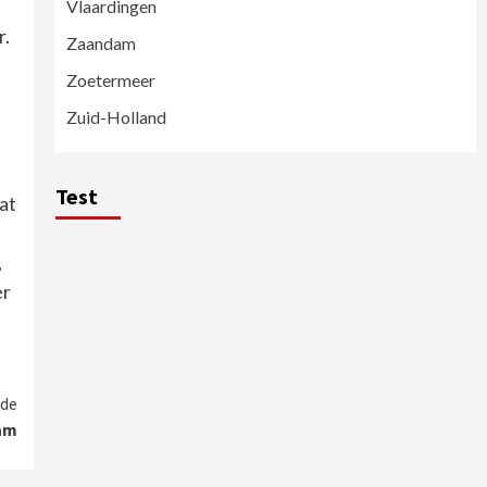
Vlaardingen
r.
Zaandam
Zoetermeer
Zuid-Holland
Test
at
,
er
de
dam