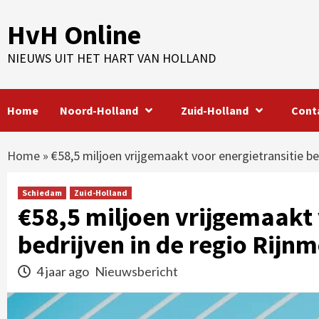
Skip
HvH Online
to
content
NIEUWS UIT HET HART VAN HOLLAND
Home
Noord-Holland
Zuid-Holland
Cont
Home
»
€58,5 miljoen vrijgemaakt voor energietransitie be
Schiedam
Zuid-Holland
€58,5 miljoen vrijgemaakt 
bedrijven in de regio Rijn
4 jaar ago
Nieuwsbericht