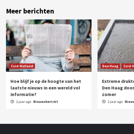
Meer berichten
Zuid-Holland
Den Haag
Zuid-
Hoe blijf je op de hoogte van het
Extreme drukte
laatste nieuws in een wereld vol
Den Haag door
informatie?
zomer
2 jaar ago
Nieuwsbericht
2 jaar ago
Nieu