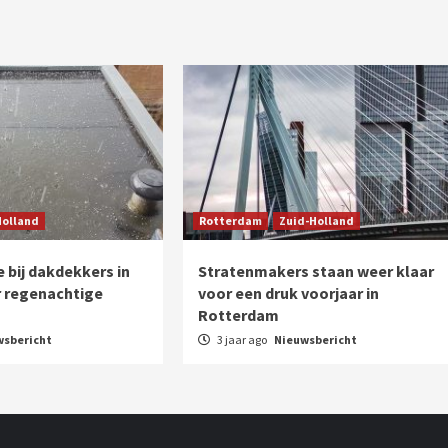
Holland
Rotterdam
Zuid-Holland
 bij dakdekkers in
Stratenmakers staan weer klaar
 regenachtige
voor een druk voorjaar in
Rotterdam
wsbericht
3 jaar ago
Nieuwsbericht