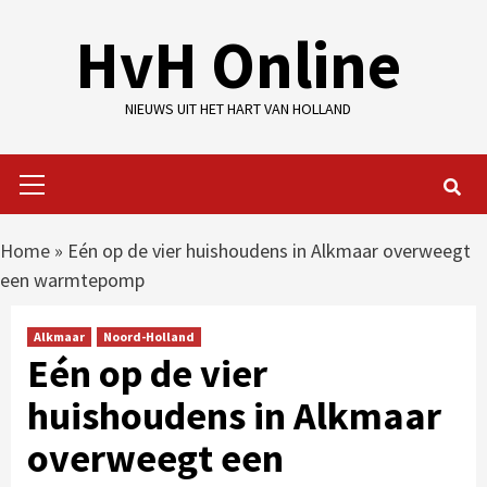
Skip
HvH Online
to
content
NIEUWS UIT HET HART VAN HOLLAND
Primary
Menu
Home
»
Eén op de vier huishoudens in Alkmaar overweegt
een warmtepomp
Alkmaar
Noord-Holland
Eén op de vier
huishoudens in Alkmaar
overweegt een