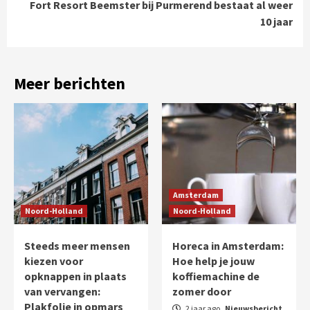
Fort Resort Beemster bij Purmerend bestaat al weer
10 jaar
Meer berichten
Amsterdam
Noord-Holland
Noord-Holland
Steeds meer mensen
Horeca in Amsterdam:
kiezen voor
Hoe help je jouw
opknappen in plaats
koffiemachine de
van vervangen:
zomer door
Plakfolie in opmars
2 jaar ago
Nieuwsbericht