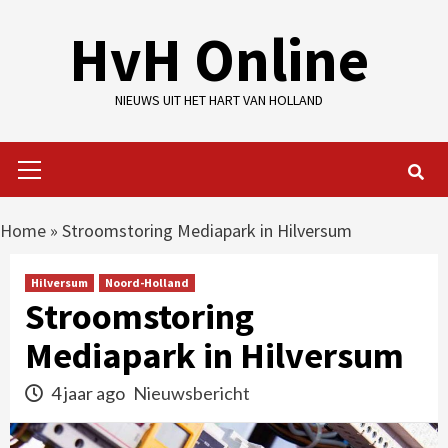
Skip
HvH Online
to
content
NIEUWS UIT HET HART VAN HOLLAND
Primary
Menu
Home
»
Stroomstoring Mediapark in Hilversum
Hilversum
Noord-Holland
Stroomstoring
Mediapark in Hilversum
4 jaar ago
Nieuwsbericht